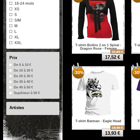
Pendentif
18-24 mois
Porte clé
XS
Sweat-shirts
S
T-shirt sans manche
S/M
M
L
XL
XXL
T-shirt-Boléro 2 en 1 Spiral -
T-s
Dragon Rose - Femme
21,90 €
17,52 €
Prix
De 0 à 10 €
De 10 à 20 €
-30%
-3
De 20 à 30 €
De 30 à 40 €
De 40 à 50 €
Supérieur à 50 €
Artistes
T-shirt Batman - Eagle Head
T
19,90 €
13,93 €