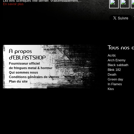
Léz’Arts Scéniques l’été dernier. Vraisemblablement,...
En savoir plus
Ac/dc
Arch Enemy
Fournisseur officiel
Black sabbath
de fringues metal & horreur
Blink 182
Qui sommes nous
Death
Conditions générales de ventes
Green day
Plan du site
In Flames
Kiss