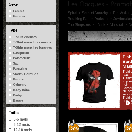
Sexe
Femme
Spiral •
Sons of Anarchy •
The Walkin
Homme
Breaking Bad •
Darkside •
Jawbreake
The Simpsons •
LA Ink •
Marshall •
D
Type
T-shirt Workers
T-Shirt manches courtes
T-Shirt manches longues
Casquette
T-sh
Portefeuille
Spid
Sac
Mask
Pantalon
T-shir
Short / Bermuda
Black.
T-shir
Bonnet
Impres
noir.
Ceinture
Lavabl
Body bébé
Ne pas
imprim
Badge
T-shir
Bague
sous l
Boucle d'oreilles
Bracelet
Taille
Drapeau
0-6 mois
Figurine
6-12 mois
Mug
-20%
-2
12-18 mois