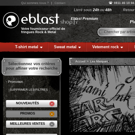
Qui sommes nous ?
|
Contact
0811 46 10 66
Livré sous
24h
ou
48h
Retou
Eblast Premium
Pl
Votre fournisseur officiel de
Chercher par artist
fringues Rock & Metal
T-shirt metal
Sweat metal
Vetement rock
Accueil
>
Les Marques
Sélectionnez vos critères
pour affiner votre recherche
- Promotion
SUPPRIMER LES FILTRES
NOUVEAUTÉS
PROMOS
MEILLEURES VENTES