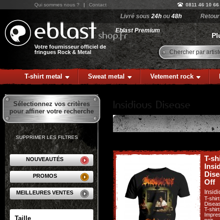
Qui sommes nous ?
|
Contact
0811 46 10 66
Livré sous
24h
ou
48h
Retou
Eblast Premium
Pl
Votre fournisseur officiel de
Chercher par artist
fringues Rock & Metal
T-shirt metal
Sweat metal
Vetement rock
Sélectionnez vos critères
pour affiner votre recherche
SUPPRIMER LES FILTRES
T-sh
NOUVEAUTÉS
Insi
Dise
PROMOS
Off
Insid
MEILLEURES VENTES
T-shir
Disea
T-shir
Impres
Taille
noir.