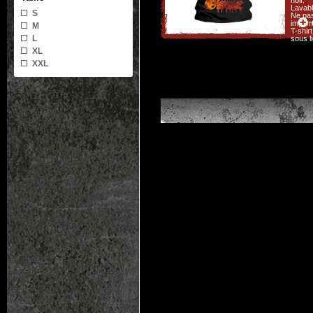
Lavabl
S
Ne pas
imprim
M
T-shir
L
sous l
XL
XXL