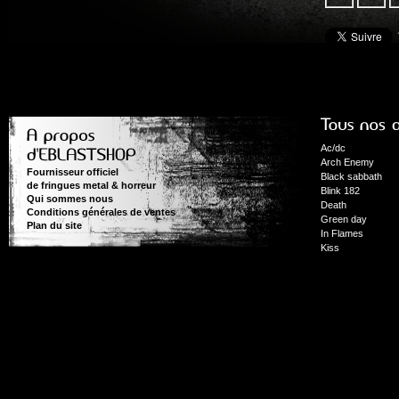
Ac/dc
Arch Enemy
Fournisseur officiel
Black sabbath
de fringues metal & horreur
Blink 182
Qui sommes nous
Death
Conditions générales de ventes
Green day
Plan du site
In Flames
Kiss