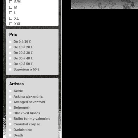
Sweat-shirts
S/M
T-shirt sans manche
M
L
XL
XXL
Prix
De 0 à 10 €
De 10 à 20 €
De 20 à 30 €
De 30 à 40 €
De 40 à 50 €
Supérieur à 50 €
Artistes
Ac/dc
Asking alexandria
Avenged sevenfold
Behemoth
Black veil brides
Bullet for my valentine
Cannibal corpse
Darkthrone
Death