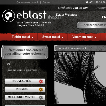
Qui sommes nous ?
|
Contact
0811 46 10 66
Livré sous
24h
ou
48h
Retou
Eblast Premium
Pl
Votre fournisseur officiel de
Chercher par artist
fringues Rock & Metal
T-shirt metal
Sweat metal
Vetement rock
Accueil
>
Vetement rock
Sélectionnez vos critères
pour affiner votre recherche
- XS
SUPPRIMER LES FILTRES
NOUVEAUTÉS
PROMOS
MEILLEURES VENTES