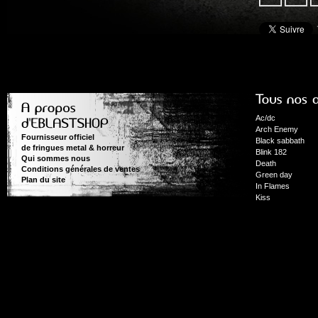
Ac/dc
Arch Enemy
Fournisseur officiel
Black sabbath
de fringues metal & horreur
Blink 182
Qui sommes nous
Death
Conditions générales de ventes
Green day
Plan du site
In Flames
Kiss