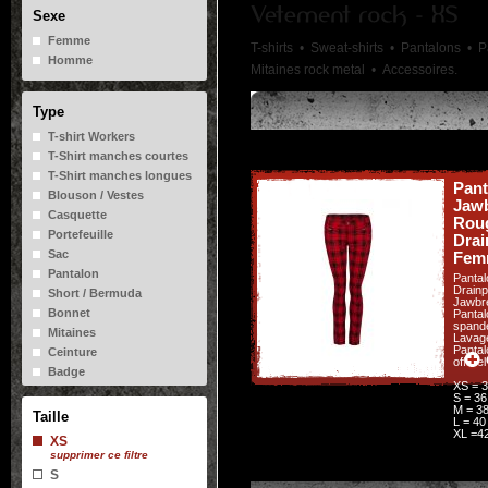
Sexe
Femme
T-shirts •
Sweat-shirts •
Pantalons •
P
Homme
Mitaines rock metal •
Accessoires.
Type
T-shirt Workers
T-Shirt manches courtes
T-Shirt manches longues
Pant
Blouson / Vestes
Jaw
Casquette
Roug
Portefeuille
Drai
Sac
Fem
Pantalon
Pantal
Drainp
Short / Bermuda
Jawbr
Bonnet
Pantal
spande
Mitaines
Lavage
Panta
Ceinture
officie
Badge
XS = 
Bague
S = 36
M = 3
Boucle d'oreilles
Taille
L = 40
Bracelet
XL =4
XS
Pendentif
supprimer ce filtre
Porte clé
S