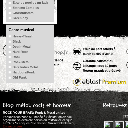
Etrange noel de mr jack
Extreme Zombies
Ghostbusters
Green day
Guns n' roses
Iron maiden
Genre musical
Kiss
Heavy-Thrash
Massacra
Black
Meshuggah
Death-Metal
Metallica
Frais de port offerts à
Hard Rock
partir de 90€ d'achat
Motorhead
Rock
Pantera
Votre fournisseur officiel de
Garantie satisfait ou
Rock-Metal
Paramore
fringues Metal & Horreur
échangé sous 30 jours
Dark Indus Metal
Rage against the
Retour gratuit et prépayé !
Hardcore/Punk
machine
Old Punk
Ramones
Rob zombie
Rolling stones
Rotting christ
Slipknot
Star Trek
The haunted
ROCK YOUR BRAIN: Punk & Metal united
The sex pistols
212
L’association zone 51, basée à Sélestat en Alsace,
organisait sa dernière édition du festival éclectique
Venom
Léz’Arts Scéniques l’été dernier. Vraisemblablement,...
En savoir plus