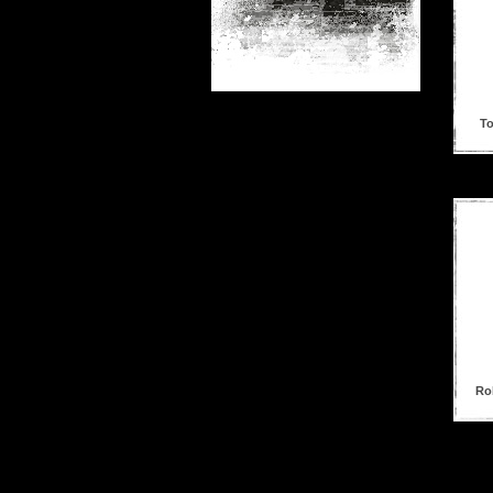
To
Rob