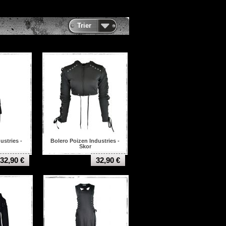
Trier
ustries -
Bolero Poizen Industries -
Skor
32,90 €
32,90 €