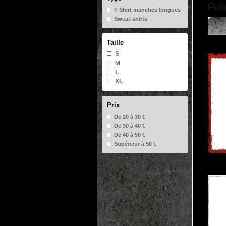
T-Shirt manches longues
Sweat-shirts
Taille
S
M
L
XL
Prix
De 20 à 30 €
De 30 à 40 €
De 40 à 50 €
Supérieur à 50 €