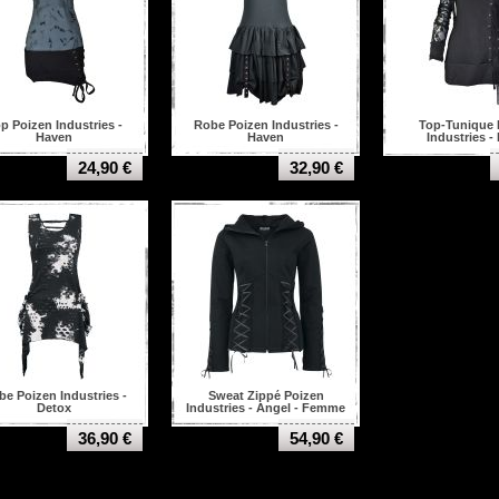
p Poizen Industries -
Robe Poizen Industries -
Top-Tunique 
Haven
Haven
Industries -
24,90 €
32,90 €
e Poizen Industries -
Sweat Zippé Poizen
Detox
Industries - Angel - Femme
36,90 €
54,90 €