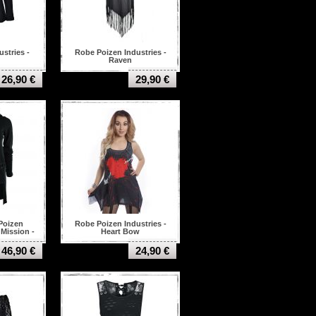
stries -
Robe Poizen Industries -
Raven
26,90 €
29,90 €
Poizen
Robe Poizen Industries -
 Mission -
Heart Bow
46,90 €
24,90 €