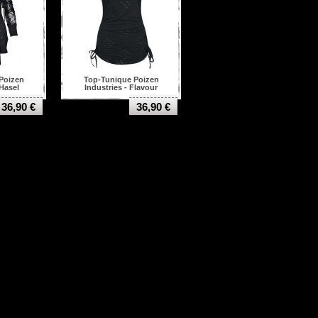
Poizen
Top-Tunique Poizen
 Hasel
Industries - Flavour
36,90 €
36,90 €