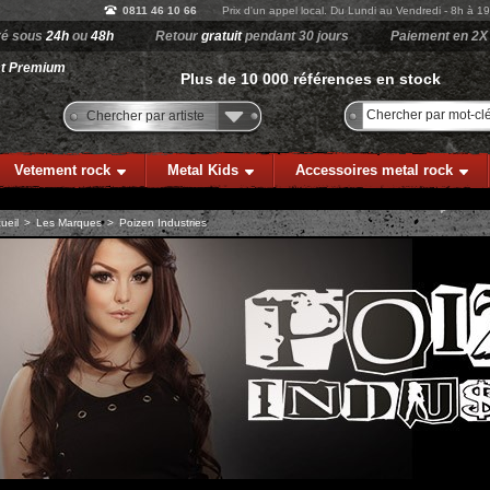
0811 46 10 66
Prix d'un appel local. Du Lundi au Vendredi - 8h à 1
ré sous
24h
ou
48h
Retour
gratuit
pendant 30 jours
Paiement en 2X
st Premium
Plus de 10 000 références en stock
Chercher par artiste
Vetement rock
Metal Kids
Accessoires metal rock
ueil
>
Les Marques
>
Poizen Industries