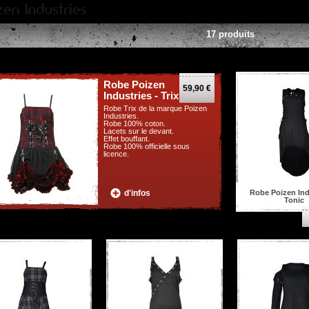
17 produits
Robe Poizen
59,90 €
Industries - Trix
Robe Trix de la marque Poizen
Industries.
Robe 100% coton.
Lacets sur le devant.
Effet bouffant.
Robe 100% officielle sous
licence.
Robe Poizen Ind
d'infos
Tonic