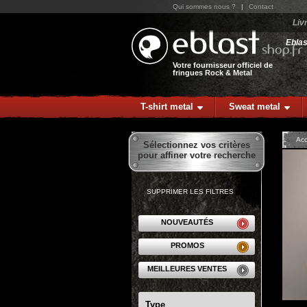
Qui sommes nous ?
|
Contact
Liv
Ebla
Votre fournisseur officiel de
fringues Rock & Metal
T-shirt metal
Sweat metal
Acc
Sélectionnez vos critères
pour affiner votre recherche
SUPPRIMER LES FILTRES
NOUVEAUTÉS
PROMOS
MEILLEURES VENTES
Type