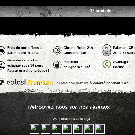
17 produits
Frais de port offerts à
Chrono Relais 24h
Paiement CB 
partir de 90€ d'achat
Colissimo 48h
2x ou 3x sans 
Garantie satisfait ou
Paiement
Avantage
échangé sous 30 jours
en ligne sécurisé
fidélité
Retour gratuit et prépayé !
: Livraison gratuite à volonté pendant 1 an !
21269 personnes aiment ça
..