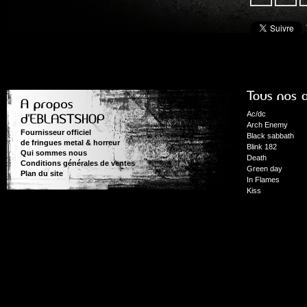
Ac/dc
Arch Enemy
Fournisseur officiel
Black sabbath
de fringues metal & horreur
Blink 182
Qui sommes nous
Death
Conditions générales de ventes
Green day
Plan du site
In Flames
Kiss