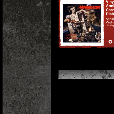
Viny
Anni
Carn
Diab
Annih
Vinyl 
plasti