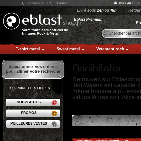
Qui sommes nous ?
|
Contact
0811 46 10 66
Livré sous
24h
ou
48h
Retou
Eblast Premium
Pl
Votre fournisseur officiel de
Chercher par artist
fringues Rock & Metal
T-shirt metal
Sweat metal
Vetement rock
Sélectionnez vos critères
pour affiner votre recherche
Retrouvez sur Eblastshop.
Jeff Waters est capable d
SUPPRIMER LES FILTRES
même homme a pu excelle
virtuosité des soli. Alice 
NOUVEAUTÉS
PROMOS
MEILLEURES VENTES