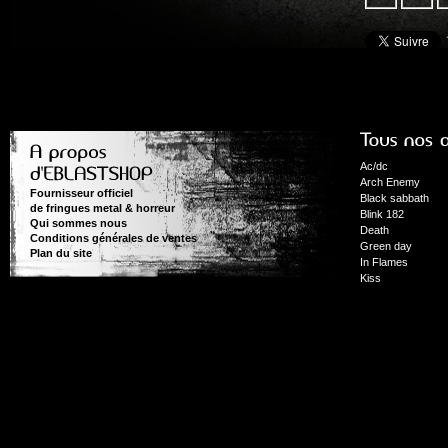
Ac/dc
Arch Enemy
Fournisseur officiel
Black sabbath
de fringues metal & horreur
Blink 182
Qui sommes nous
Death
Conditions générales de ventes
Green day
Plan du site
In Flames
Kiss