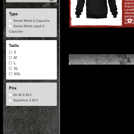
polyes
Impres
Lavabl
Attent
Type
partie
Sweat 
Sweat Metal à Capuche
licenc
Sweat Metal zippé à
Capuche
Taille
S
M
L
XL
XXL
Prix
De 40 à 50 €
Supérieur à 50 €