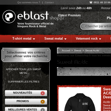
Qui sommes nous ?
|
Contact
0811 46 10 66
Livré sous
24h
ou
48h
Retou
Eblast Premium
Pl
Votre fournisseur officiel de
Chercher par artist
fringues Rock & Metal
T-shirt metal
Sweat metal
Vetement rock
Accueil
>
Sweat
>
Sweat Ac/dc
Sélectionnez vos critères
Retrouvez sur Eblastshop.fr tous les sweat
pour affiner votre recherche
AFFICHER TOUS LES SWEAT
METAL
SUPPRIMER LES FILTRES
Swea
AC/D
NOUVEAUTÉS
Deed
PROMOS
Ac/dc
Sweat 
Deeds
MEILLEURES VENTES
Sweat