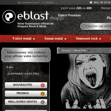
Qui sommes nous ?
|
Contact
0811 46 10 66
Livré sous
24h
ou
48h
Retou
Eblast Premium
Pl
Votre fournisseur officiel de
Chercher par artist
fringues Rock & Metal
T-shirt metal
Sweat metal
Vetement rock
Accueil
>
Metal Kids
Sélectionnez vos critères
pour affiner votre recherche
- 8 ans
SUPPRIMER LES FILTRES
NOUVEAUTÉS
PROMOS
MEILLEURES VENTES