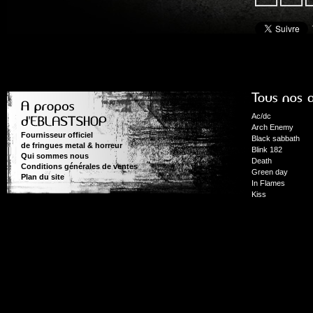
Ac/dc
Arch Enemy
Fournisseur officiel
Black sabbath
de fringues metal & horreur
Blink 182
Qui sommes nous
Death
Conditions générales de ventes
Green day
Plan du site
In Flames
Kiss