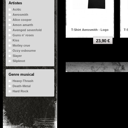
Artistes
Ac/dc
Aerosmith
Alice cooper
Amon amarth
T-Shirt Aerosmith - Logo
T-
Avenged sevenfold
Guns n' roses
23,90 €
Kiss
Motley crue
Ozzy osbourne
Slayer
Slipknot
Genre musical
Heavy-Thrash
Death-Metal
Hard Rock