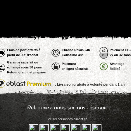
Frais de port offerts à
Chrono Relais 24h
Paiement CB 
partir de 90€ d'achat
Colissimo 48h
2x ou 3x sans 
Garantie satisfait ou
Paiement
Avantage
échangé sous 30 jours
en ligne sécurisé
fidélité
Retour gratuit et prépayé !
: Livraison gratuite à volonté pendant 1 an !
21269 personnes aiment ça
..