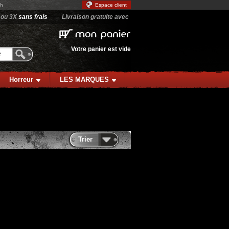
9h
Espace client
 ou 3X
sans frais
Livraison gratuite avec
mon
panier
Votre panier est vide
Horreur
LES MARQUES
Trier