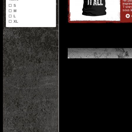
Ne pas
imprim
S
T-shir
sous l
M
L
XL