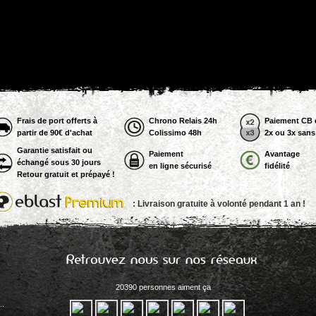
Frais de port offerts à
Chrono Relais 24h
Paiement CB 
partir de 90€ d'achat
Colissimo 48h
2x ou 3x sans 
Garantie satisfait ou
Paiement
Avantage
échangé sous 30 jours
en ligne sécurisé
fidélité
Retour gratuit et prépayé !
: Livraison gratuite à volonté pendant 1 an !
20390 personnes aiment ça
..