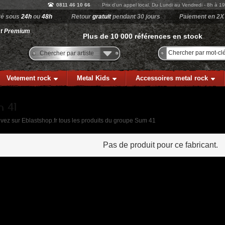
0811 46 10 66
Prix d'un appel local. Du Lundi au Vendredi - 8h à 1
ré sous
24h
ou
48h
Retour
gratuit
pendant 30 jours
Paiement en 2X
st Premium
Plus de 10 000 références en stock
Chercher par artiste
Vetement rock
Metal Kids
Accessoires metal rock
vez sur Eblastshop.fr tous les produits du groupe Sum 41
Pas de produit pour ce fabricant.