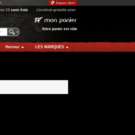
9h
Espace client
 ou 3X
sans frais
Livraison gratuite avec
mon
panier
Votre panier est vide
Horreur
LES MARQUES