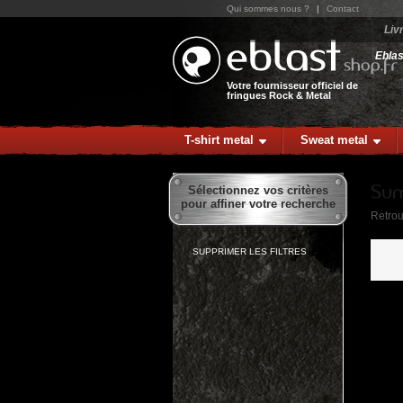
Qui sommes nous ?
|
Contact
Liv
Ebla
Votre fournisseur officiel de
fringues Rock & Metal
T-shirt metal
Sweat metal
Sélectionnez vos critères
pour affiner votre recherche
Retrou
SUPPRIMER LES FILTRES